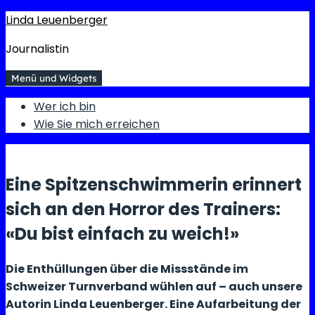
Springe
Linda Leuenberger
zum
Inhalt
Journalistin
Menü und Widgets
Wer ich bin
Wie Sie mich erreichen
Eine Spitzenschwimmerin erinnert
sich an den Horror des Trainers:
«Du bist einfach zu weich!»
Die Enthüllungen über die Missstände im
Schweizer Turnverband wühlen auf – auch unsere
Autorin Linda Leuenberger. Eine Aufarbeitung der