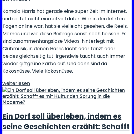
Kamala Harris hat gerade eine super Zeit im Internet,
und sie tut nicht einmal viel dafür. Wer in den letzten
Tagen online war, hat sie vielleicht gesehen, die Reels,
Memes und wie diese Beiträge sonst noch heissen. Es
sind zusammenhangslose Videos, hinterlegt mit
Clubmusik, in denen Harris lacht oder tanzt oder
beides gleichzeitig tut. Irgendwie taucht auch immer
wieder giftgrüne Farbe auf. Und dann sind da
Kokosnüsse. Viele Kokosnüsse.
Trump
weiterlesen
ist
nicht
bereit
für
Ein Dorf soll überleben, indem es
Kamala
seine Geschichten erzählt: Schafft
Harris’