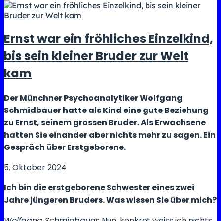
Quantenphysiker
sagt
treffsicher
Ernst war ein fröhliches Einzelkind,
Abstimmungen
bis sein kleiner Bruder zur Welt
voraus:
Auch
kam
zur
10-
Der Münchner Psychoanalytiker Wolfgang
Millionen-
Schmidbauer hatte als Kind eine gute Beziehung
Schweiz?
zu Ernst, seinem grossen Bruder. Als Erwachsene
hatten Sie einander aber nichts mehr zu sagen. Ein
Gespräch über Erstgeborene.
5. Oktober 2024
Ich bin die erstgeborene Schwester eines zwei
Jahre jüngeren Bruders. Was wissen Sie über mich?
Wolfgang Schmidbauer:
Nun, konkret weiss ich nichts.