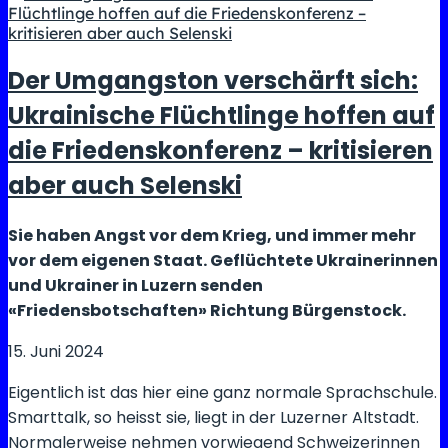
soll
überleben,
indem
Der Umgangston verschärft sich:
es
Ukrainische Flüchtlinge hoffen auf
seine
Geschichten
die Friedenskonferenz – kritisieren
erzählt:
aber auch Selenski
Schafft
es
Sie haben Angst vor dem Krieg, und immer mehr
mit
vor dem eigenen Staat. Geflüchtete Ukrainerinnen
Kultur
und Ukrainer in Luzern senden
den
«Friedensbotschaften» Richtung Bürgenstock.
Sprung
in
15. Juni 2024
die
Eigentlich ist das hier eine ganz normale Sprachschule.
Moderne?
Smarttalk, so heisst sie, liegt in der Luzerner Altstadt.
Normalerweise nehmen vorwiegend Schweizerinnen