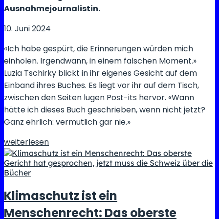
–
Ausnahmejournalistin.
kritisieren
10. Juni 2024
aber
auch
«Ich habe gespürt, die Erinnerungen würden mich
Selenski
einholen. Irgendwann, in einem falschen Moment.»
Luzia Tschirky blickt in ihr eigenes Gesicht auf dem
Einband ihres Buches. Es liegt vor ihr auf dem Tisch,
zwischen den Seiten lugen Post-its hervor. «Wann
hätte ich dieses Buch geschrieben, wenn nicht jetzt?
Ganz ehrlich: vermutlich gar nie.»
Die
weiterlesen
Kriegsreporterin,
die
keine
sein
Klimaschutz ist ein
wollte
Menschenrecht: Das oberste