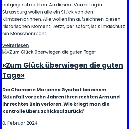
entgegenstreckten. An diesem Vormittag in
Strassburg wollen alle ein Stück von den
Klimaseniorinnen. Alle wollen ihn aufzeichnen, diesen
historischen Moment: Jetzt, per sofort, ist Klimaschutz
ein Menschenrecht.
Klimaschutz
weiterlesen
ist
ein
«Zum Glück überwiegen die guten
Menschenrecht:
Das
Tage»
oberste
Gericht
Die Chamerin Marianne Gysi hat bei einem
hat
Skiunfall vor zehn Jahren ihren rechten Arm und
gesprochen,
ihr rechtes Bein verloren. Wie kriegt man die
jetzt
Kontrolle übers Schicksal zurück?
muss
8. Februar 2024
die