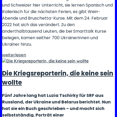
und Schweizer hier Unterricht, sie lernen Spanisch und
Italienisch für die nächsten Ferien, es gibt Wein-
Abende und Bruschetta-Kurse. Mit dem 24. Februar
2022 hat sich das verändert. Zu den
anderthalbtausend Leuten, die bei Smarttalk Kurse
belegen, kamen seither 700 Ukrainerinnen und
Ukrainer hinzu.
Der
weiterlesen
Umgangston
verschärft
Die Kriegsreporterin, die keine sein
sich:
Ukrainische
wollte
Flüchtlinge
hoffen
Fünf Jahre lang hat Luzia Tschirky für SRF aus
auf
Russland, der Ukraine und Belarus berichtet. Nun
die
hat sie ein Buch geschrieben – und macht sich
Friedenskonferenz
selbstständig. Porträt einer