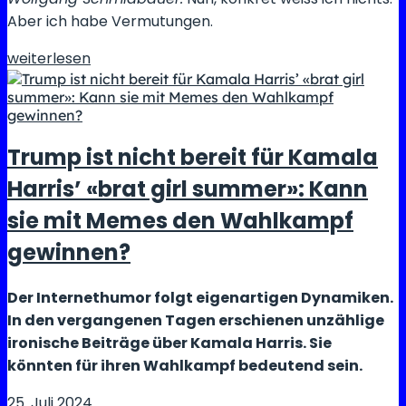
Aber ich habe Vermutungen.
Ernst
weiterlesen
war
ein
fröhliches
Einzelkind,
Trump ist nicht bereit für Kamala
bis
Harris’ «brat girl summer»: Kann
sein
kleiner
sie mit Memes den Wahlkampf
Bruder
gewinnen?
zur
Welt
Der Internethumor folgt eigenartigen Dynamiken.
kam
In den vergangenen Tagen erschienen unzählige
ironische Beiträge über Kamala Harris. Sie
könnten für ihren Wahlkampf bedeutend sein.
25. Juli 2024