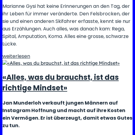
Schweiz
Marianne Gysi hat keine Erinnerungen an den Tag, der
über
ihr Leben für immer veränderte. Den Felsbrocken, der
die
sie und einen anderen Skifahrer erfasste, kennt sie nur
Bücher
aus Erzählungen. Auch alles, was danach kam: Rega,
Spital, Amputation, Koma. Alles eine grosse, schwarze
Lücke.
«Zum
weiterlesen
Glück
überwiegen
«Alles, was du brauchst, ist das
die
guten
richtige Mindset»
Tage»
Jan Munderloh verkauft jungen Männern auf
Instagram Hoffnung und macht auf ihre Kosten
ein Vermögen. Er ist überzeugt, damit etwas Gutes
zu tun.