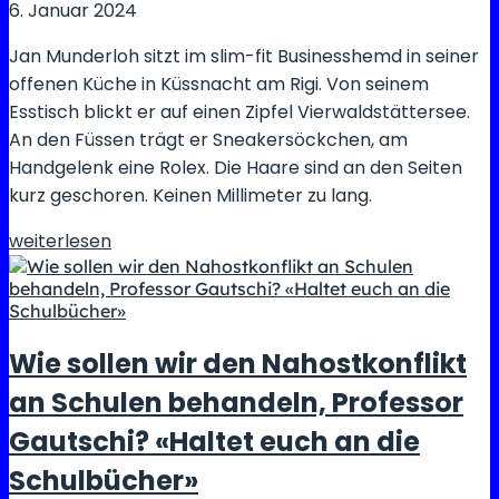
6. Januar 2024
Jan Munderloh sitzt im slim-fit Businesshemd in seiner
offenen Küche in Küssnacht am Rigi. Von seinem
Esstisch blickt er auf einen Zipfel Vierwaldstättersee.
An den Füssen trägt er Sneakersöckchen, am
Handgelenk eine Rolex. Die Haare sind an den Seiten
kurz geschoren. Keinen Millimeter zu lang.
«Alles,
weiterlesen
was
du
brauchst,
ist
Wie sollen wir den Nahostkonflikt
das
an Schulen behandeln, Professor
richtige
Mindset»
Gautschi? «Haltet euch an die
Schulbücher»