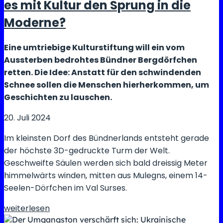
«brat
es mit Kultur den Sprung in die
girl
Moderne?
summer»:
Kann
Eine umtriebige Kulturstiftung will ein vom
sie
Aussterben bedrohtes Bündner Bergdörfchen
mit
retten. Die Idee: Anstatt für den schwindenden
Memes
Schnee sollen die Menschen hierherkommen, um
den
Geschichten zu lauschen.
Wahlkampf
gewinnen?
20. Juli 2024
Im kleinsten Dorf des Bündnerlands entsteht gerade
der höchste 3D-gedruckte Turm der Welt.
Geschweifte Säulen werden sich bald dreissig Meter
himmelwärts winden, mitten aus Mulegns, einem 14-
Seelen-Dörfchen im Val Surses.
Ein
weiterlesen
Dorf